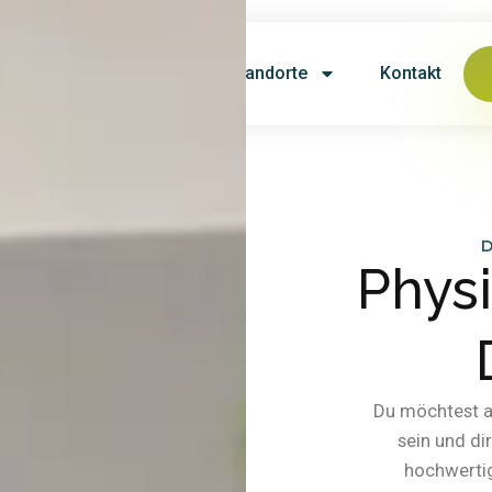
Karriere
Service
Standorte
Kontakt
D
Phys
Du möchtest a
sein und di
hochwerti