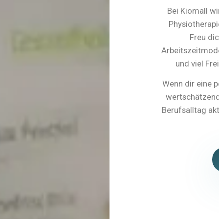
Bei Kiomall wi
Physiotherapi
Freu dic
Arbeitszeitmode
und viel Fr
Wenn dir eine p
wertschätzend
Berufsalltag ak