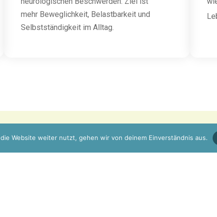
neurologischen Beschwerden. Ziel ist
wi
mehr Beweglichkeit, Belastbarkeit und
Le
Selbstständigkeit im Alltag.
die Website weiter nutzt, gehen wir von deinem Einverständnis aus.
nken.