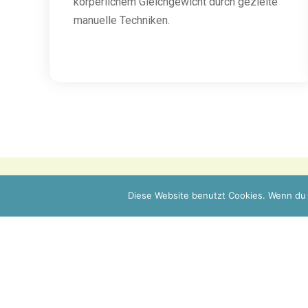
körperlichem Gleichgewicht durch gezielte
manuelle Techniken.
Diese Website benutzt Cookies. Wenn du 
Fachübergreifend de
Individuell begleiten.