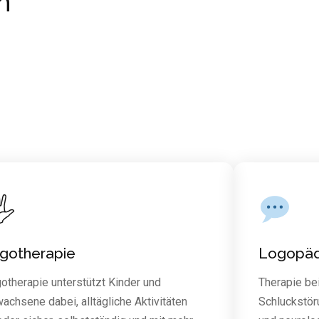
n
️
rgotherapie
Logopäd
gotherapie unterstützt Kinder und
Therapie be
achsene dabei, alltägliche Aktivitäten
Schluckstör