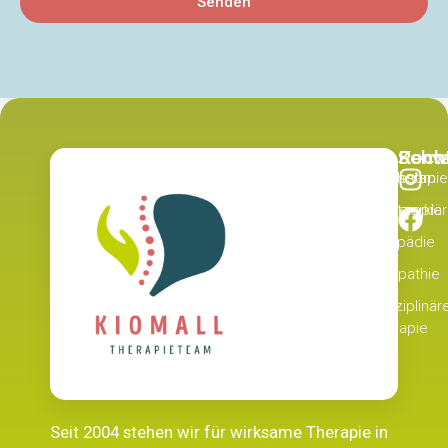
Senden
Recht
Schw
Kont
Physiotherapie
Impressum
Datenschutzerklä
Ergotherapie
Logopädie
Osteopathie
Interdisziplinär
Therapie
Seit 2004 stehen wir für wirksame Therapie in