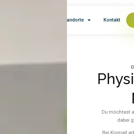
Karriere
Service
Standorte
Kontakt
D
Phys
Du möchtest a
dabei g
Bei Kiomall ar