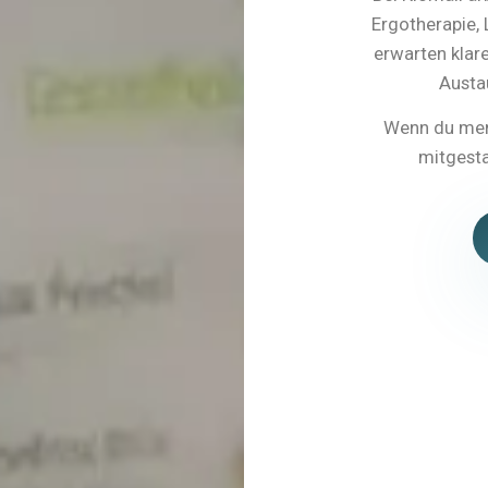
Ergotherapie,
erwarten klare
Austa
Wenn du mens
mitgesta