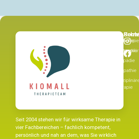
Recht
Schw
Kont
Physiotherapie
Impressum
Datenschutzerklä
Ergotherapie
Logopädie
Osteopathie
Interdisziplinär
Therapie
Seit 2004 stehen wir für wirksame Therapie in
vier Fachbereichen – fachlich kompetent,
persönlich und nah an dem, was Sie wirklich