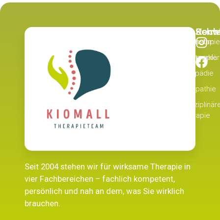
Recht
Schw
Kont
Physiotherapie
Impressum
Datenschutzerklä
Ergotherapie
Logopädie
Osteopathie
Interdisziplinär
Therapie
Seit 2004 stehen wir für wirksame Therapie in
vier Fachbereichen – fachlich kompetent,
persönlich und nah an dem, was Sie wirklich
brauchen.