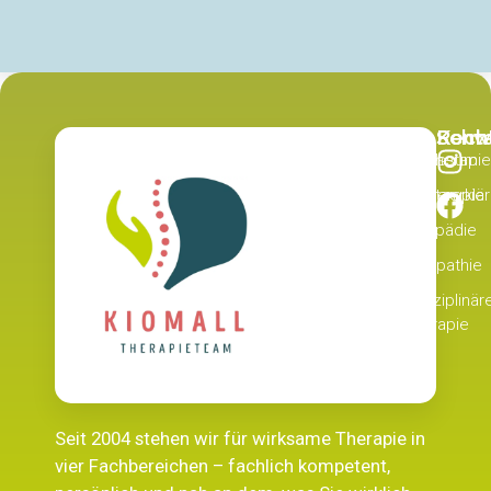
Recht
Schw
Kont
Physiotherapie
Impressum
Datenschutzerklä
Ergotherapie
Logopädie
Osteopathie
Interdisziplinär
Therapie
Seit 2004 stehen wir für wirksame Therapie in
vier Fachbereichen – fachlich kompetent,